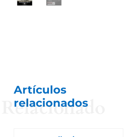
Artículos
Relacionado
relacionados