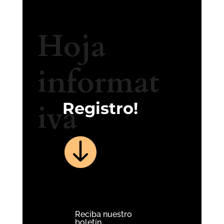
Hoja
informat
iva
Registro!

Reciba nuestro
boletín