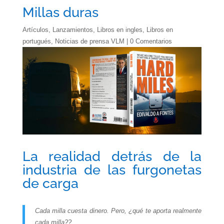
Millas duras
Artículos
,
Lanzamientos
,
Libros en ingles
,
Libros en
portugués
,
Noticias de prensa VLM
|
0 Comentarios
La realidad detrás de la
industria de las furgonetas
de carga
Cada milla cuesta dinero. Pero, ¿qué te aporta realmente
cada milla??