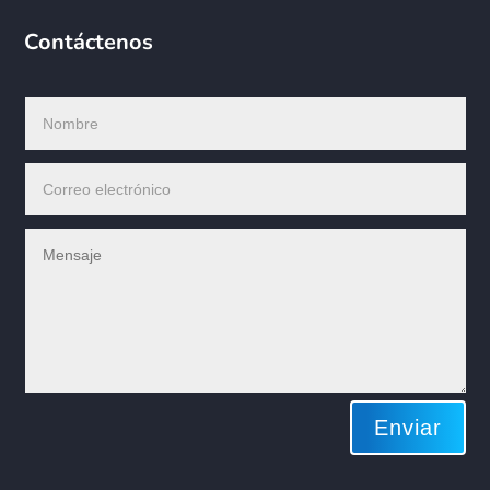
Contáctenos
Enviar
Utilizamos cookies en nuestro sitio web para brindarle la
experiencia más relevante recordando sus preferencias y
visitas repetidas.. Al hacer clic en “Aceptar todo”, usted