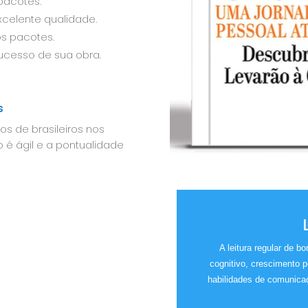
pacotes.
celente qualidade.
s pacotes.
ucesso de sua obra.
s
os de brasileiros nos
 é ágil e a pontualidade
A leitura regular de 
cognitivo, crescimento 
habilidades de comunicaç