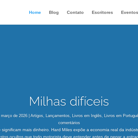
Home
Blog
Contato
Escritores
Evento
Milhas difíceis
 março de 2026
|
Artigos
,
Lançamentos
,
Livros em Inglês
,
Livros em Portugu
comentários
significam mais dinheiro. Hard Miles expõe a economia real da indústr
stos ocultos que todo motorista deve entender antes de pegar a estra