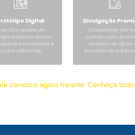
rotótipo Digital
Divulgação Prem
 escritor recebe um
Os escritores VLM Pr
tipo impresso do livro,
contam com um ser
speras intermináveis e
exclusivo de apoio
custos adicionais.
processo de publica
Fale conosco agora mesmo.
Conheça todos