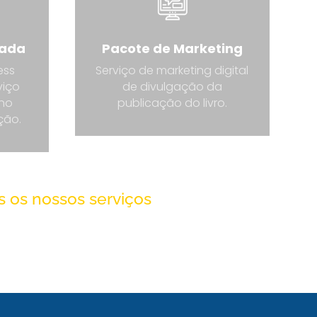
iada
Pacote de Marketing
ess
Serviço de marketing digital
viço
de divulgação da
 no
publicação do livro.
ção.
 os nossos serviços