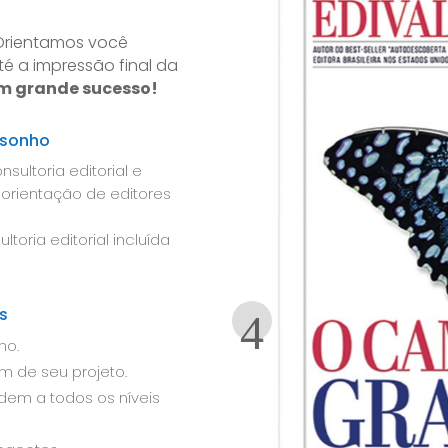
. Orientamos você
é a impressão final da
m grande sucesso!
 sonho
sultoria editorial e
 orientação de editores
toria editorial incluída
s
ho.
m de seu projeto.
em a todos os níveis