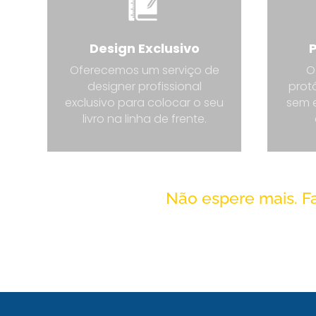
Design Exclusivo
P
Oferecemos um serviço de
O
designer profissional
protó
exclusivo para colocar o seu
sem e
livro na linha de frente.
Não espere mais. 