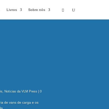
s
Livros
Sobre nós
ês
,
Notícias da VLM Press
| 0
ia de vans de carga e os
da.