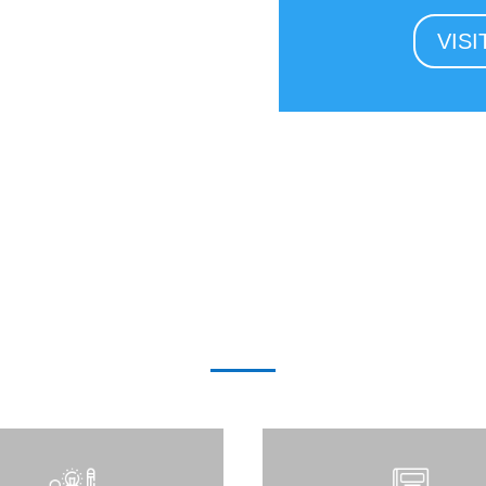
VISI
Por que a VLM Press é sua melhor escolha?
zamos o seu sonho de publ