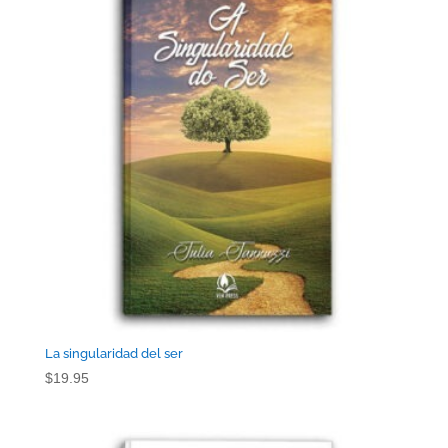
$39.95.
$24.95.
La singularidad del ser
$
19.95