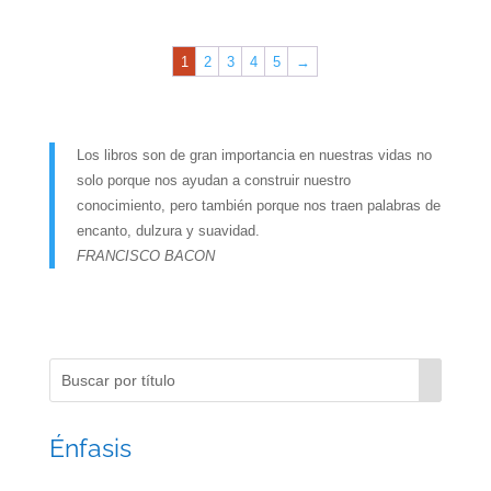
$29.95
original
actual
era:
es:
1
2
3
4
5
→
$19.00.
$14.99.
Los libros son de gran importancia en nuestras vidas no
solo porque nos ayudan a construir nuestro
conocimiento, pero también porque nos traen palabras de
encanto, dulzura y suavidad.
FRANCISCO BACON
Énfasis