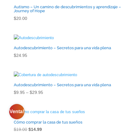
Autismo – Un camino de descubrimientos y aprendizaje –
Journey of Hope
$
20.00
Autodescubrimiento – Secretos para una vida plena
$
24.95
Autodescubrimiento – Secretos para una vida plena
Gama
$
9.95
–
$
29.95
de
precios:
Venta!
$9.95
a
Cómo comprar la casa de tus sueños
través
El
El
$
19.00
$
14.99
de
precio
precio