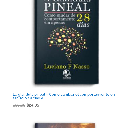
La glándula pineal – Cómo cambiar el comportamiento en
tan solo 28 días PT
El
El
$
39.95
$
24.95
precio
precio
original
actual
era:
es: