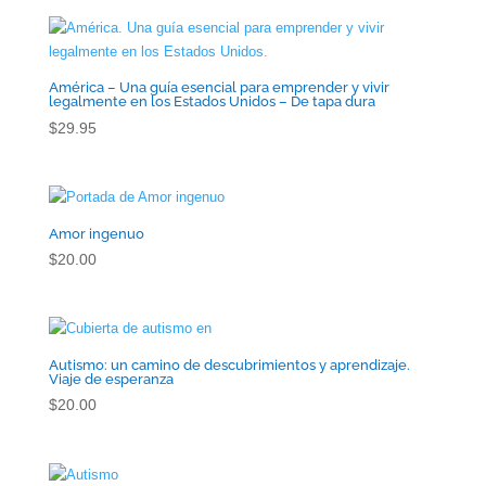
original
actual
era:
es:
$14.99.
$9.99.
América – Una guía esencial para emprender y vivir
legalmente en los Estados Unidos – De tapa dura
$
29.95
Amor ingenuo
$
20.00
Autismo: un camino de descubrimientos y aprendizaje.
Viaje de esperanza
$
20.00