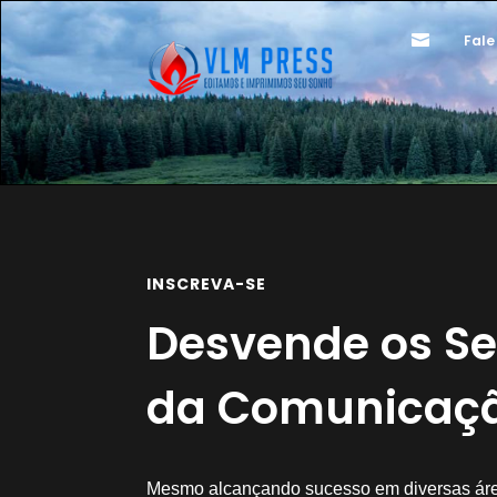

Fale
INSCREVA-SE
Desvende os S
da Comunicaçã
Mesmo alcançando sucesso em diversas área