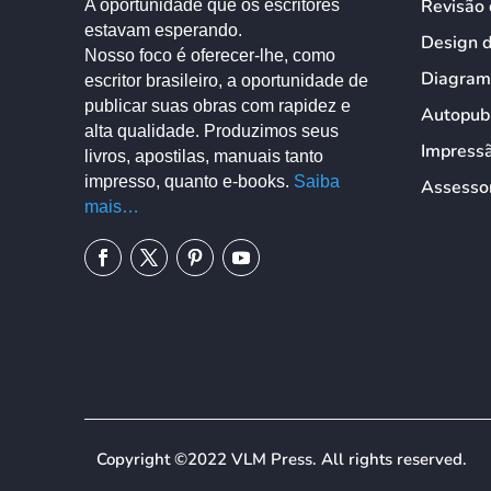
Revisão 
A oportunidade que os escritores
estavam esperando.
Design 
Nosso foco é oferecer-lhe, como
Diagram
escritor brasileiro, a oportunidade de
publicar suas obras com rapidez e
Autopub
alta qualidade. Produzimos seus
Impress
livros, apostilas, manuais tanto
impresso, quanto e-books.
Saiba
Assessor
mais…
We use cookies on our website to give you the most relevant exp
Copyright ©2022 VLM Press
. All rights reserved.
“Accept All”, you consent to the use of ALL the cookies. However,