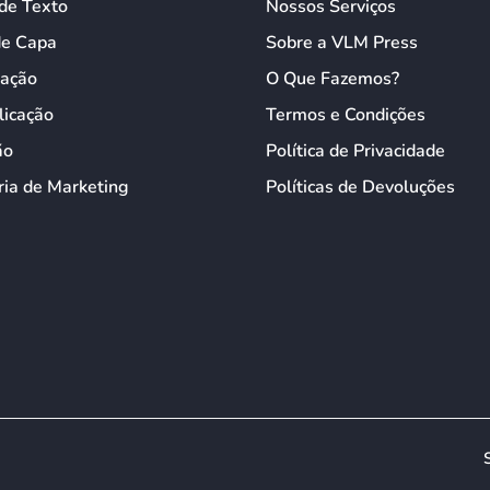
de Texto
Nossos Serviços
de Capa
Sobre a VLM Press
ação
O Que Fazemos?
licação
Termos e Condições
ão
Política de Privacidade
ia de Marketing
Políticas de Devoluções
erience by remembering your preferences and repeat visits. By click
 you may visit "Cookie Settings" to provide a controlled consent.