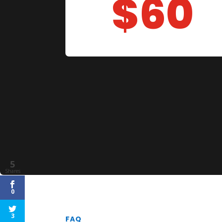
$60
5
Shares
0
3
FAQ