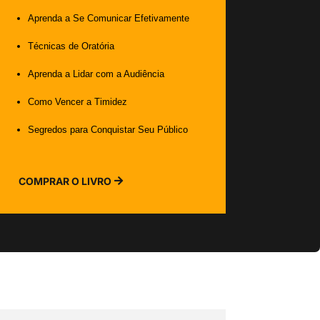
Aprenda a Se Comunicar Efetivamente
Técnicas de Oratória
Aprenda a Lidar com a Audiência
Como Vencer a Timidez
Segredos para Conquistar Seu Público
COMPRAR O LIVRO