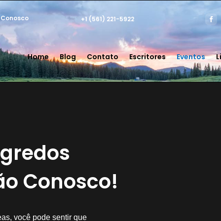
 Conosco
+1 (561) 221-5922
Home
Blog
Contato
Escritores
Eventos
L
egredos
o Conosco!
s, você pode sentir que