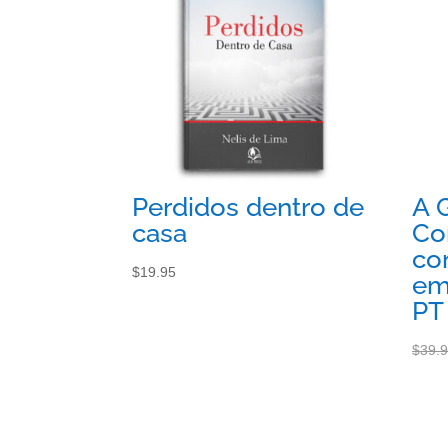
fe
rt
a!
Perdidos dentro de
A 
casa
Co
co
$
19.95
em
PT
$
39.