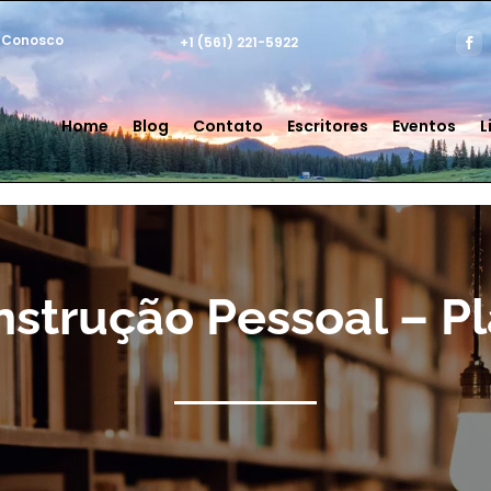
 Conosco
+1 (561) 221-5922
Home
Blog
Contato
Escritores
Eventos
L
strução Pessoal – P