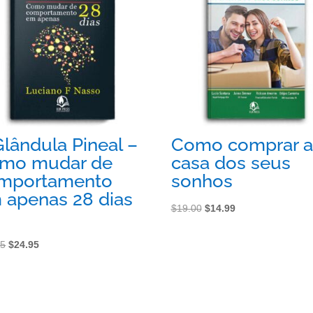
fe
rt
a!
Glândula Pineal –
Como comprar a
mo mudar de
casa dos seus
mportamento
sonhos
 apenas 28 dias
O
O
$
19.00
$
14.99
preço
preço
O
O
original
atual
95
$
24.95
preço
preço
era:
é:
original
atual
$19.00.
$14.99.
era:
é: