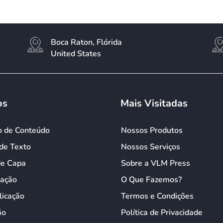
$39.95.
$24.95.
Boca Raton, Flórida
United States
os
Mais Visitadas
o de Conteúdo
Nossos Produtos
de Texto
Nossos Serviços
de Capa
Sobre a VLM Press
ação
O Que Fazemos?
licação
Termos e Condições
ão
Política de Privacidade