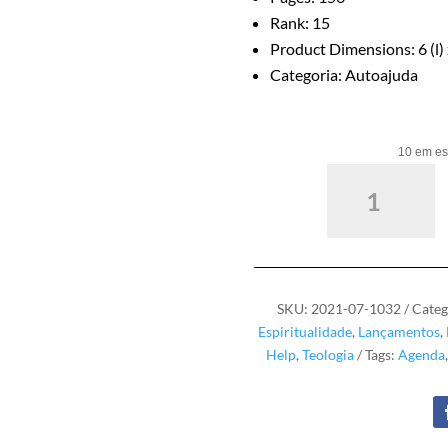
Rank: 15
Product Dimensions: 6 (l) x
Categoria: Autoajuda
10 em es
Reconstrução
Pessoal
-
Planner
quantidade
SKU:
2021-07-1032
Categ
Espiritualidade
,
Lançamentos
,
Help
,
Teologia
Tags:
Agenda