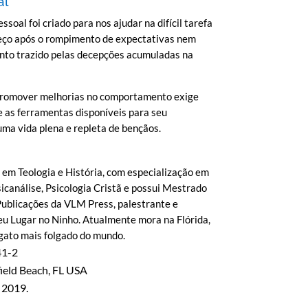
al
oal foi criado para nos ajudar na difícil tarefa
eço após o rompimento de expectativas nem
ento trazido pelas decepções acumuladas na
 promover melhorias no comportamento exige
e as ferramentas disponíveis para seu
ma vida plena e repleta de bençãos.
 em Teologia e História, com especialização em
sicanálise, Psicologia Cristã e possui Mestrado
Publicações da VLM Press, palestrante e
u Lugar no Ninho. Atualmente mora na Flórida,
 gato mais folgado do mundo.
41-2
ield Beach, FL USA
 2019.