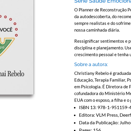
Série Saúde Emocion
O Planner de Reconstrução Pess
da autodescoberta, do recom
sempre realistas e do sofrim
nossa caminhada diária.
Ressignificar sentimentos e
disciplina e planejamento. Us
crescimento pessoal e tenha u
Sobre a autora:
Christiany Rebelo é graduada
Educação, Terapia Familiar, P
em Psicologia. É Diretora de 
cofundadora do Ministério Me
EUA com o esposo, a filha e o
ISBN 13: 978-1-951159-
Editora: VLM Press, Deerf
Data da Publicação: Julho
Pages: 156