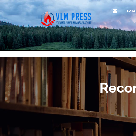

Fale
Recon