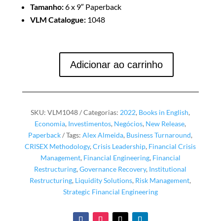
Tamanho:
6 x 9″ Paperback
VLM Catalogue:
1048
Adicionar ao carrinho
Strategic
Financial
Engineering
in
SKU:
VLM1048
Categorias:
2022
,
Books in English
,
Crisis
Economia
,
Investimentos
,
Negócios
,
New Release
,
quantidade
Paperback
Tags:
Alex Almeida
,
Business Turnaround
,
CRISEX Methodology
,
Crisis Leadership
,
Financial Crisis
Management
,
Financial Engineering
,
Financial
Restructuring
,
Governance Recovery
,
Institutional
Restructuring
,
Liquidity Solutions
,
Risk Management
,
Strategic Financial Engineering