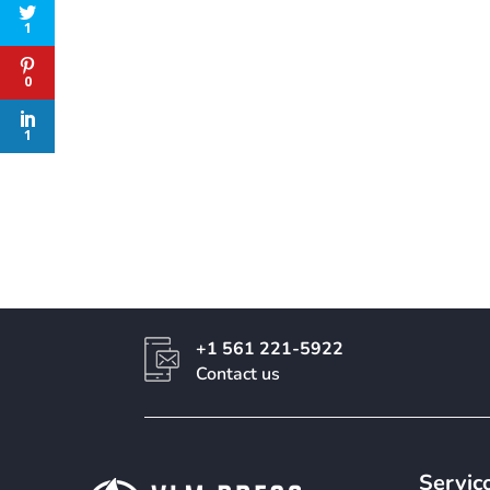
1
0
1
+1 561 221-5922
Contact us
Serviç