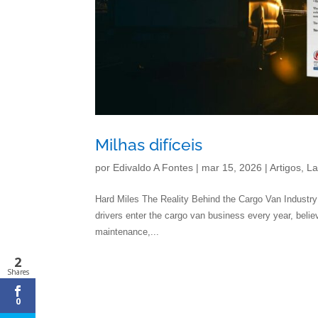
Milhas difíceis
por
Edivaldo A Fontes
|
mar 15, 2026
|
Artigos
,
L
Hard Miles The Reality Behind the Cargo Van Industr
drivers enter the cargo van business every year, beli
maintenance,...
2
Shares
0