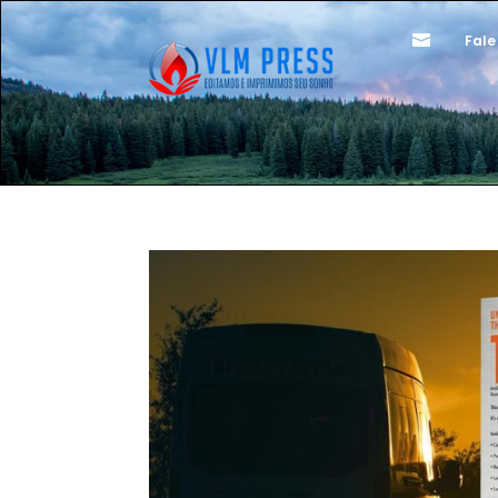

Fale