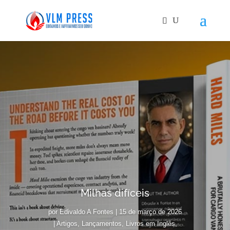
Milhas difíceis
por
Edivaldo A Fontes
|
15 de março de 2026
|
Artigos
,
Lançamentos
,
Livros em Inglês
,