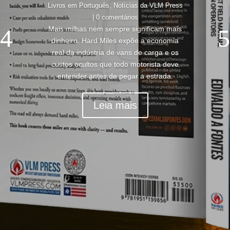
Livros em Português
,
Notícias da VLM Press
| 0 comentários
Mais milhas nem sempre significam mais
dinheiro. Hard Miles expõe a economia
real da indústria de vans de carga e os
custos ocultos que todo motorista deve
entender antes de pegar a estrada.
Leia mais