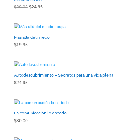
El
El
$
39.95
$
24.95
precio
precio
original
actual
era:
es:
$39.95.
$24.95.
Más allá del miedo
$
19.95
Autodescubrimiento – Secretos para una vida plena
$
24.95
La comunicación lo es todo
$
30.00