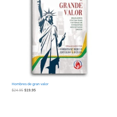
Hombres de gran valor
El
El
$
24.95
$
19.95
precio
precio
original
actual
era:
es:
$24.95.
$19.95.