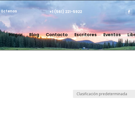
táctenos
+1 (561) 221-5922
Hogar
Blog
Contacto
Escritores
Eventos
Lib