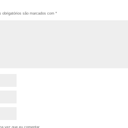
 obrigatórios são marcados com
*
ma vez que eu comentar.