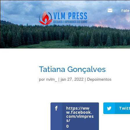

Fale
Tatiana Gonçalves
por
nvlm_
|
jan 27, 2022
|
Depoimentos
https://ww
Twit
w.facebook.
com/vlmpres
s/
0