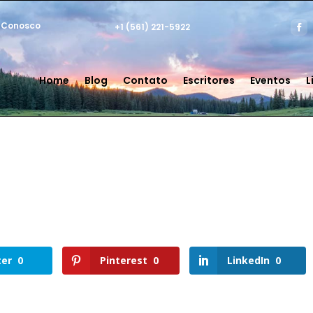
 Conosco
+1 (561) 221-5922
Home
Blog
Contato
Escritores
Eventos
L
ter
0
Pinterest
0
LinkedIn
0