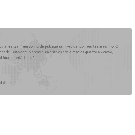
ou a realizar meu sonho de publicar um livro dando meu testemunho. O
iedade junto com o apoio e incentivos dos diretores quanto à edição,
l foram fantásticos.”
dation