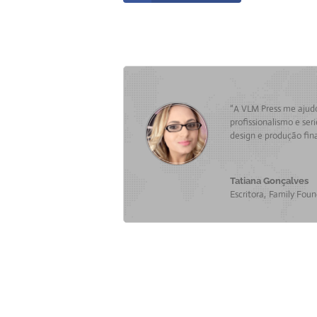
“A VLM Press me ajud
profissionalismo e ser
design e produção fina
Tatiana Gonçalves
Escritora
,
Family Foun