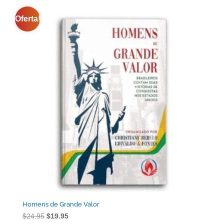
Oferta!
Homens de Grande Valor
O
O
$
24.95
$
19.95