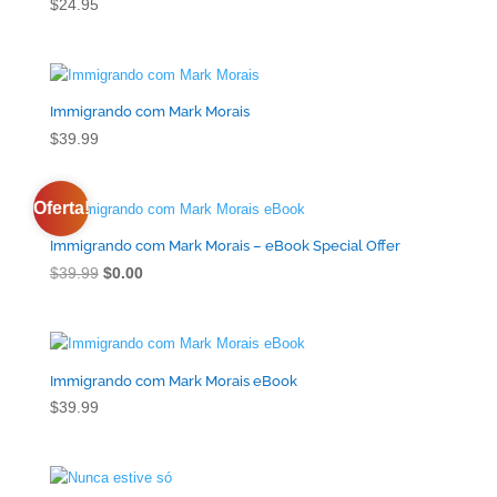
$
24.95
Immigrando com Mark Morais
$
39.99
Oferta!
Immigrando com Mark Morais – eBook Special Offer
O
O
$
39.99
$
0.00
preço
preço
original
atual
era:
é:
$39.99.
$0.00.
Immigrando com Mark Morais eBook
$
39.99