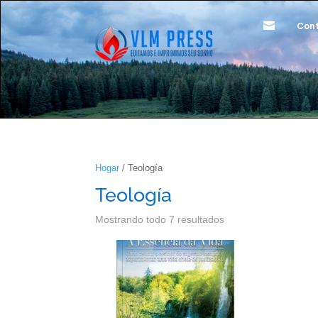

Con
Hogar
/ Teología
Teología
Mostrando todo 7 resultados