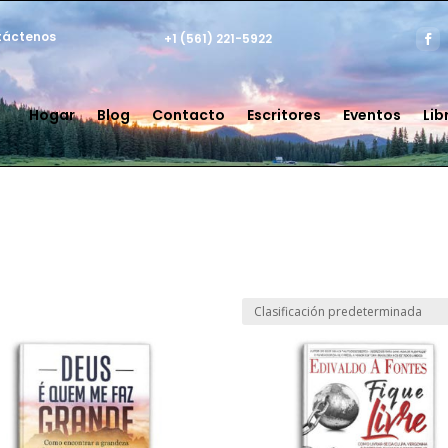
táctenos
+1 (561) 221-5922
Hogar
Blog
Contacto
Escritores
Eventos
Lib