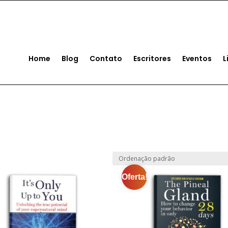
 Conosco
+1 (561) 221-5922
Home
Blog
Contato
Escritores
Eventos
L
Oferta!