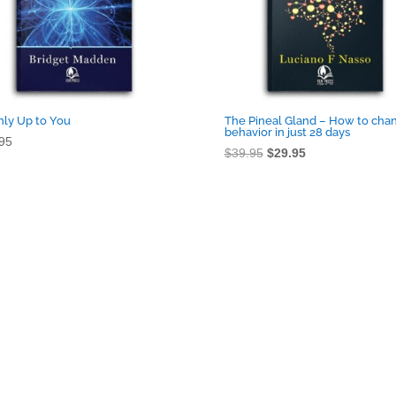
Only Up to You
The Pineal Gland – How to cha
behavior in just 28 days
95
O
O
$
39.95
$
29.95
preço
preço
original
atual
era:
é:
$39.95.
$29.95.