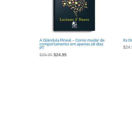
A Glândula Pineal – Como mudar de
Its 
comportamento em apenas 28 dias
$
24.
PT
O
O
$
39.95
$
24.95
preço
preço
original
atual
era:
é:
$39.95.
$24.95.