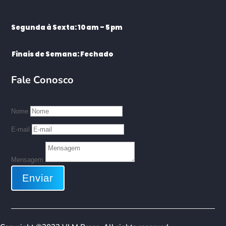
Segunda à Sexta: 10 am – 5 pm
Finais de Semana: Fechado
Fale Conosco
Nome
E-mail
Mensagem
Enviar
We use cookies on our website to give you the most relevant
experience by remembering your preferences and repeat
visits. By clicking “Accept All”, you consent to the use of ALL
the cookies. However, you may visit "Cookie Settings" to